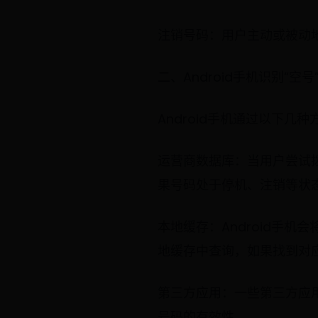
注销号码：用户主动或被动
二、Android手机识别“空号
Android手机通过以下几种
运营商数据库：当用户尝试拨
果号码处于停机、注销等状态
本地缓存：Android手
地缓存中查询，如果找到对
第三方应用：一些第三方应
号码的有效性。