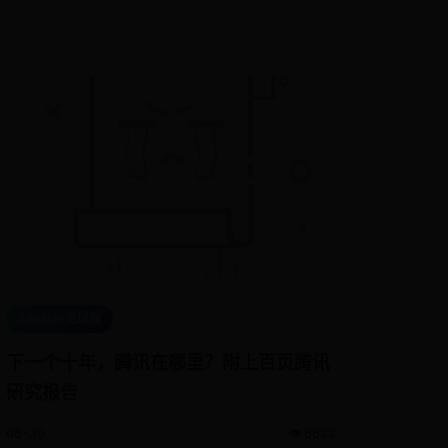
365bet足球网
下一个十年，腾讯在哪里？附上百页腾讯
研究报告
06-30
👁️ 6633