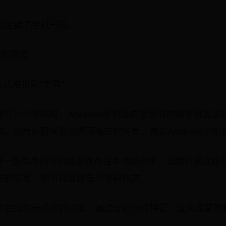
地注销了手机号码。
”的原理
方式来识别“空号”：
打一个号码时，Android手机会向运营商的服务器发
，运营商服务器会返回相应的信息，告知Android手机该
机会将一些常用的号码信息保存在本地缓存中。当用户再次
应的信息，则可以直接显示号码状态。
用会提供号码识别功能，通过分析号码特征、查询运营商