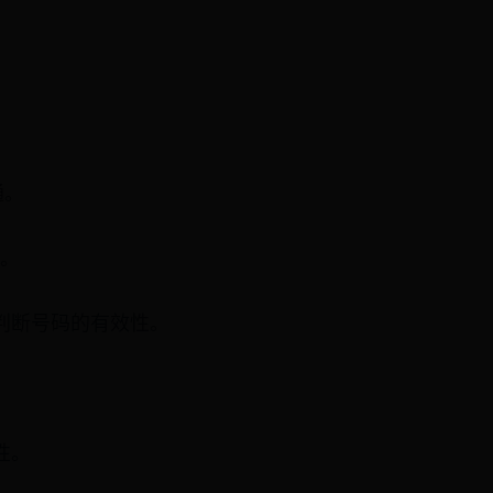
通。
信。
判断号码的有效性。
性。