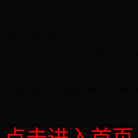
”的方法
手机可以采取以下几种方法应对：
时，Android手机会向用户发出提示，告知该号码无法接
id手机具有拦截功能，可以自动拦截来自“空号”的来电和短
应用会提供号码查询、号码归属地查询等功能，帮助用户
困扰？
：在购买手机号码时，请选择正规渠道，确保号码的有效