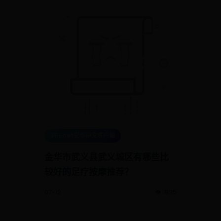
365bet安卓中文客户端
金华市武义县武义城区有哪些比
较好的足疗按摩推荐？
07-12
👁️ 1835