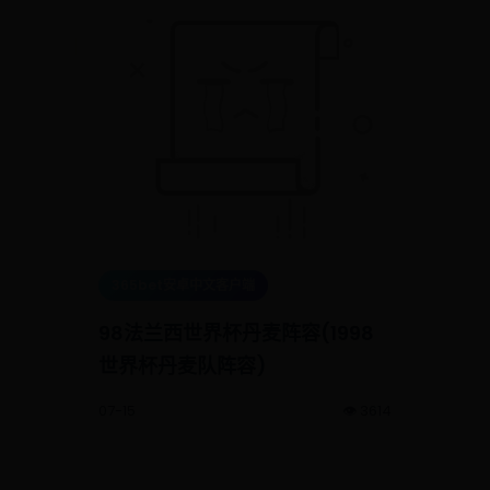
365bet安卓中文客户端
98法兰西世界杯丹麦阵容(1998
世界杯丹麦队阵容)
07-15
👁️ 3614