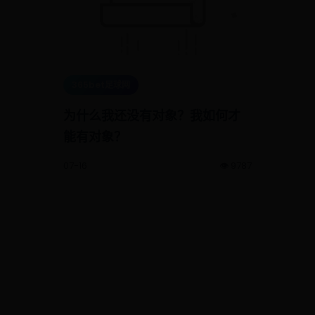
365bet足球网
为什么我还没有对象？我如何才
能有对象？
07-16
👁️ 9787