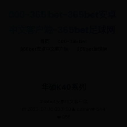
000-365 bet-365bet安卓
中文客户端-365bet足球网
首页
000-365 bet
365bet安卓中文客户端
365bet足球网
华硕K40系列
365bet安卓中文客户端
📅 2025-07-16 03:31:50
👤 admin
👁️ 644
❤️ 956