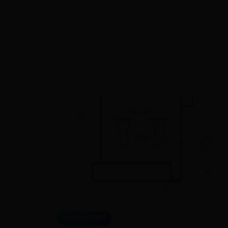
365bet足球网