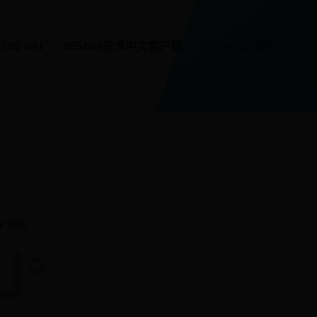
365 bet
365bet安卓中文客户端
365bet足球网
️ 386