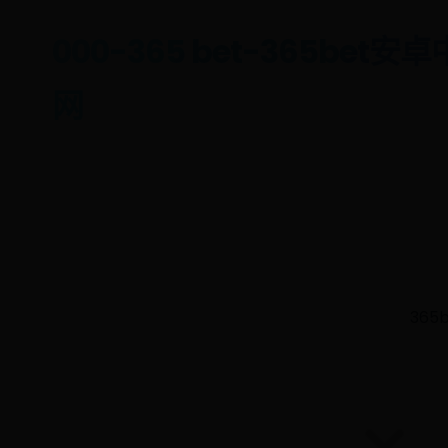
000-365 bet-365bet
网
36