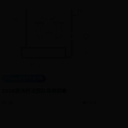
365bet安卓中文客户端
2008欧洲杯法国队视频前瞻
06-28
👁️ 5704