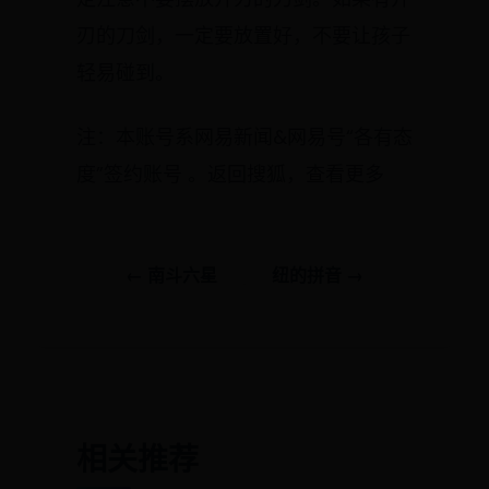
刃的刀剑，一定要放置好，不要让孩子
轻易碰到。
注：本账号系网易新闻&网易号“各有态
度”签约账号 。返回搜狐，查看更多
← 南斗六星
纽的拼音 →
相关推荐