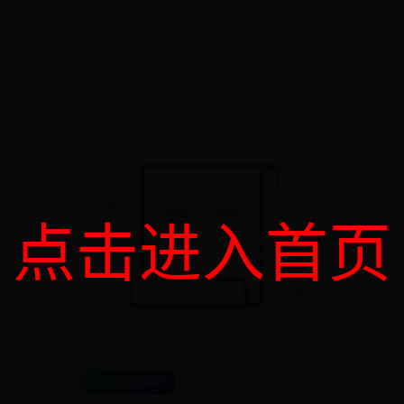
点击进入首页
000-365 bet