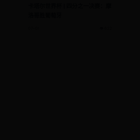
卡塔尔世界杯 | 四分之一决赛：摩
洛哥胜葡萄牙
07-01
👁️ 622