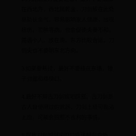
在西北方，西北属乾金，刀剑放在此处
易助长金气，容易影响家人健康，出现
扭伤，淤肿等病。也会促使夫妻不和，
路遇小人。放在南、东方比较合适。刀
剑尖也不要朝东北方向。
3.如果要悬挂，最好不要挂在东墙，镜
子对面和楼梯口。
4.最好不用古刀剑镇宅辟邪。古刀剑是
古人曾使用过的武器，刀剑上极可能沾
上血，可能会招惹不吉利的事情。
5.摆放刀剑时剑尖刃口应该朝向户外，