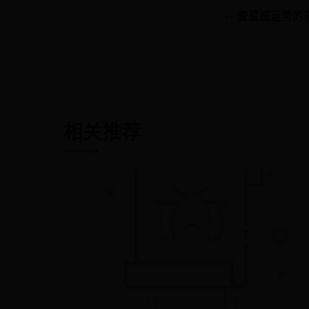
← 查星座运势的
相关推荐