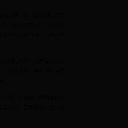
异在电视市场，创维和酷开两
往往价格相对较低，为什么酷
角度进行深度解析。品牌定位
：
创维和酷开两个品牌常常被人
低，为什么酷开会比创维便宜
析。
在差异，创维作为国内电视市
重年轻化、互联网化、性价比