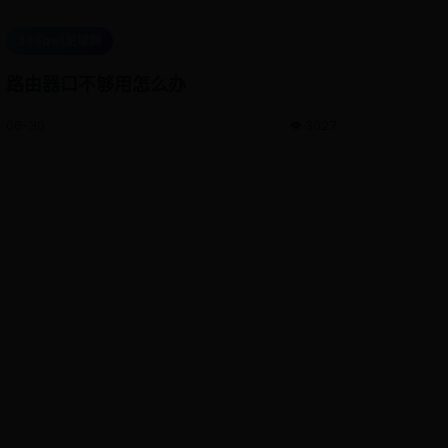
365bet足球网
路由器口不够用怎么办
06-30
👁️ 3027