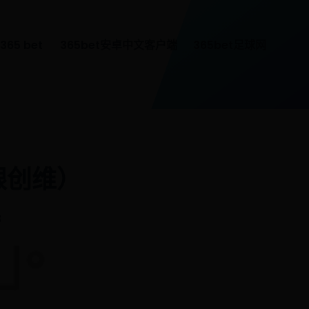
365 bet
365bet安卓中文客户端
365bet足球网
跟创维）
3