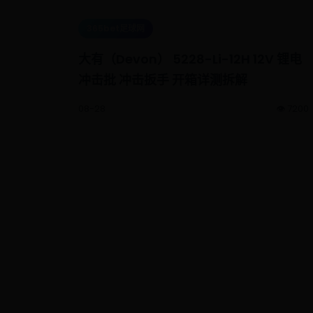
365bet足球网
大有（Devon） 5228-Li-12H 12V 锂电
冲击批 冲击扳手 开箱详测拆解
08-28
👁️ 7200