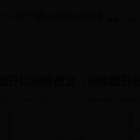
安卓中文客户端-365bet足球
首页
000-
酷开比创维便宜（创维酷开
000-365 bet
📅 2025-09-18 06:36:46
👤 admin
👁️ 1690
❤️ 90