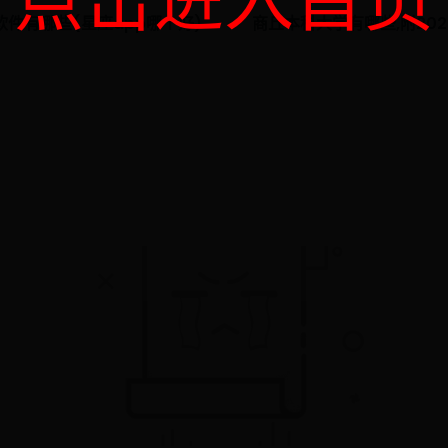
点击进入首页
软件有哪些(星座app哪个好)
商丘本科大学有哪些,附202