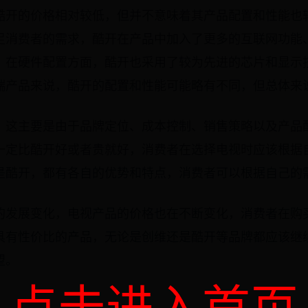
酷开的价格相对较低，但并不意味着其产品配置和性能也
足消费者的需求，酷开在产品中加入了更多的互联网功能
，在硬件配置方面，酷开也采用了较为先进的芯片和显示
端产品来说，酷开的配置和性能可能略有不同，但总体来
？这主要是由于品牌定位、成本控制、销售策略以及产品
一定比酷开好或者贵就好，消费者在选择电视时应该根据
是酷开，都有各自的优势和特点，消费者可以根据自己的
的发展变化，电视产品的价格也在不断变化，消费者在购
具有性价比的产品，无论是创维还是酷开等品牌都应该继
望。