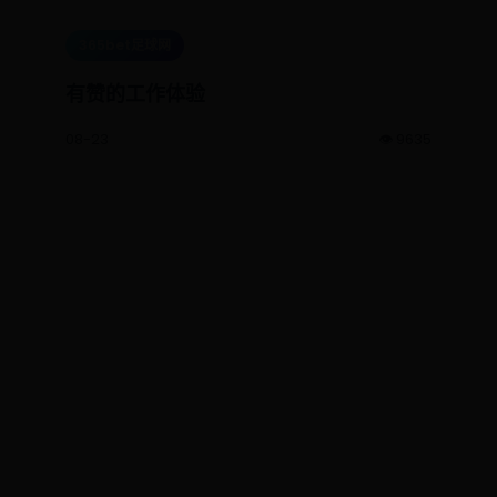
365bet足球网
有赞的工作体验
08-23
👁️ 9635