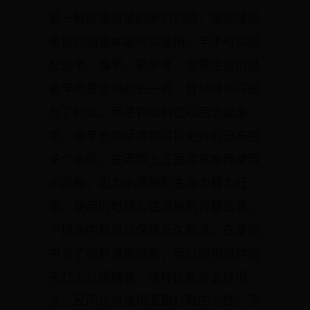
第一种就是普通的串钩钓组，常规成品
串钩钓组基本都可以使用，竿子可以搭
配抛竿、海竿、矶竿等，需要注意的是
鱼竿尽量使用的长一些，目标并非只是
为了钓远，而是钓组到位以后竖起鱼
竿，鱼竿长的话串钩可以更好的分布在
多个水层。在用饵上还是非常推荐使用
小泥鳅，因为小泥鳅的生命力最为旺
盛，使用的时候勾住泥鳅的背鳍位置，
不损伤内脏可以保持长久鲜活。在垂钓
中为了提升诱鱼效果，可以使用爆炸钩
先打上几团糟食，这样比死等会好很
多。民间也有使用泥鳅打窝的习性，不