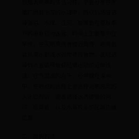
根据大翘嘴的生活习性，主要分布在水
面广而且水深的水域中，所以钓场宜选
择湖泊、水库、江河。翘嘴鱼在夏秋季
节的进食较为凶猛，时间上主要集中在
早晚，在天刚亮或者接近黄昏，翘嘴鱼
会从深水到浅水近岸寻找食物。此时选
择钓点宜选择鱼虾经常出没的近岸浅
滩。在气温高的白天，经常躲在深水
中。在钓点的选择上宜选择溶氧充足的
入水口附近，或者选择水流缓慢的河
湾、拐弯处，以及水草较多的区域边缘
位置。
二、串钩钓法