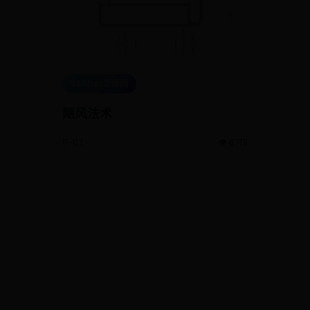
365bet足球网
飓风法术
11-07
👁️ 6719