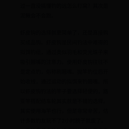
过一直没搞懂钓的远怎么打窝？其次是
泥鳅会不会跑。
虾皮钩的选择就更简单了，还是直接购
买成品钩。虾皮钩是民间钓法中难得的
拟饵钓组，通过类似羽毛和荧光珠子来
吸引翘嘴的注意力。使用虾皮钩往往不
是定点钓，俗称刷翘嘴。抛竿钓位后开
始收线，通过运动的拟饵来钓翘嘴。所
以虾皮钩钓法的竿子要选择轻便的，路
亚竿搭配纺车轮其实就是不错的选择。
其实使用海竿也行，但是非常辛苦，估
计多数钓友玩不了2小时膀子就废了。