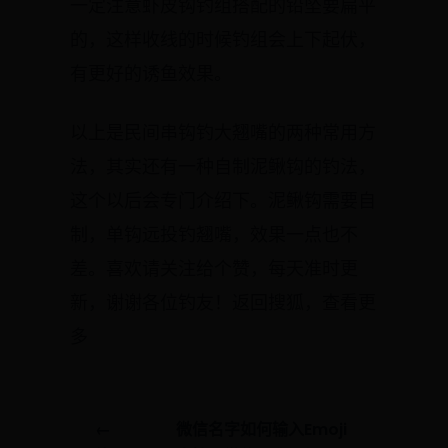
一定注意虾皮钩钓组搭配的铅坠要扁平
的，这样收线的时候钓组会上下起伏，
有更好的诱鱼效果。
以上是民间串钩钓大翘嘴的两种常用方
法，其实还有一种自制泥鳅钩的钓法，
这个以后会专门介绍下。泥鳅钩需要自
制，单钩远投钓翘嘴，效果一点也不
差。喜欢请关注给个赞，每天准时更
新，谢谢各位钓友！返回搜狐，查看更
多
←
微信名字如何输入Emoji