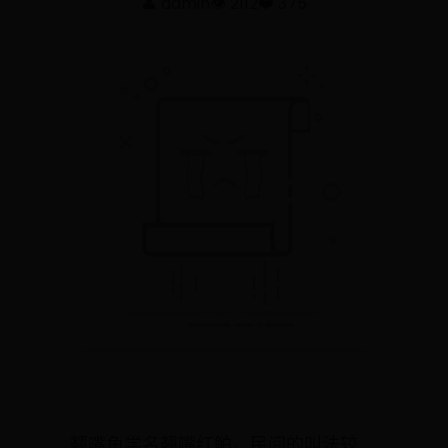
👤 admin
👁️ 2112
❤️ 375
翘嘴鱼学名翘嘴红鲌，民间的叫法较