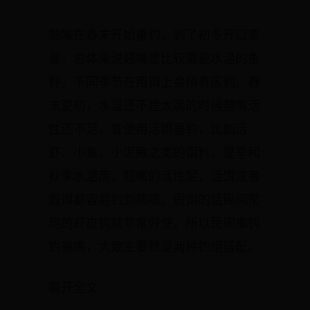
翘嘴在春末开始垂钓，到了初冬开口变
差，总体来说翘嘴是比较需要水温的鱼
种，不同季节在用饵上会稍有区别。春
末夏初，水温还不是太高的时候翘嘴活
性还不足，宜使用活饵垂钓，比如活
虾、小鱼、小泥鳅之类的饵料。夏季和
秋季水温高，翘嘴的活性足，活饵或者
假饵都容易钓到翘嘴。假饵的话民间常
用的虾皮钩就非常好使，所以民间串钩
钓翘嘴，大致主要就是两种钓组搭配。
展开全文