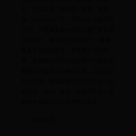
多，例如白鱼、翘嘴巴、鲌鱼、翘子
等。分布十分广泛，全国大小水域均有
分布。大翘嘴主要分布在水面广而且深
的水域中，最大可以长到20斤。翘嘴
鱼善于跳跃和游泳，非常善于追击猎
食，有翘嘴分布的水域经常可以看到大
翘嘴在水面追击小鱼的上面，泛起层层
炸水水花。翘嘴的垂钓方法比较多，比
如手竿，筏钓，路亚，串钩等钓法，民
间钓大翘嘴还是以串钩钓法居多。
一、选择钓点