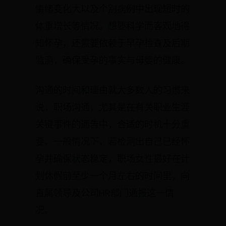
情绪变化大以及个别病例中出现短时的
体重增长等情况。想要科学而客观地得
知怀孕，还需要依赖于早孕检查及后期
监测，确保受孕的事实与母婴的健康。
沟通的时间和理由就大多数人的习惯来
说，职场沟通，尤其是在有关职业生涯
关键事件的通告中，合适的时机十分重
要。一般情况下，若检测出自己已经怀
孕并确保状态稳定，职场女性最好在计
划休假前至少一个月左右的时间里，向
直属领导及公司HR部门通报这一情
况。