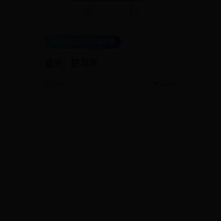
365bet安卓中文客户端
蓝光：好与坏
07-29
👁️ 3245