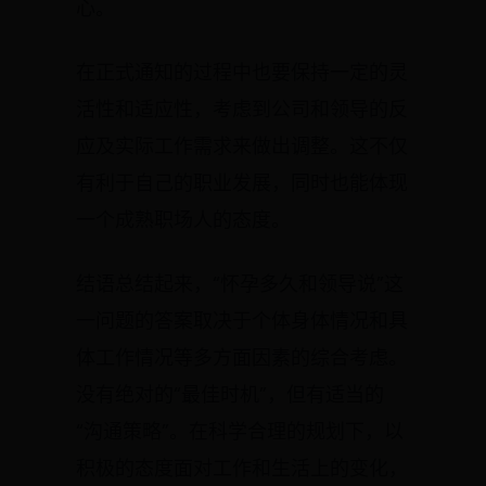
心。
在正式通知的过程中也要保持一定的灵
活性和适应性，考虑到公司和领导的反
应及实际工作需求来做出调整。这不仅
有利于自己的职业发展，同时也能体现
一个成熟职场人的态度。
结语总结起来，“怀孕多久和领导说”这
一问题的答案取决于个体身体情况和具
体工作情况等多方面因素的综合考虑。
没有绝对的“最佳时机”，但有适当的
“沟通策略”。在科学合理的规划下，以
积极的态度面对工作和生活上的变化，