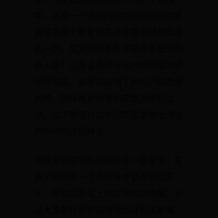
中，选择一个适当的时机告知公司或直
属领导这个重要信息是非常关键和敏感
的一步。究竟应该多久怀孕才告知公司
及上级？以及该选择什么时间合适地跟
领导通报，这不仅体现了对自己的态度
问题，同样是对领导的尊重及团队公
平。以下是面对这个问题需要做出理性
判断时的详细解读。
明确生理变化和时间女性一旦受孕，需
要了解的第一个点是身体会有明显变
化，但初期生理上的症状相对隐蔽。不
过大多数怀孕早期通常出现乳房胀痛、