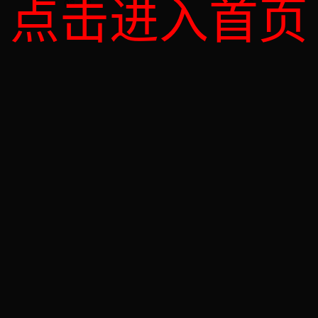
点击进入首页
08-22
👁️ 2360