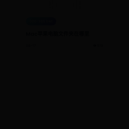
000-365 bet
Mac苹果电脑文件夹在哪里
08-17
👁️ 519