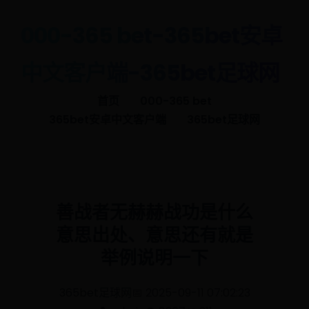
000-365 bet-365bet安卓
中文客户端-365bet足球网
首页
000-365 bet
365bet安卓中文客户端
365bet足球网
善战者无赫赫战功是什么
意思出处、意思还有就是
举例说明一下
365bet足球网
📅 2025-09-11 07:02:23