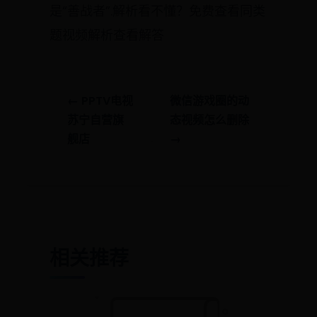
是“善战者”.解析看不懂？免费查看同类
题视频解析查看解答
← PPTV电视
微信游戏圈的动
苏宁自营旗
态视频怎么删除
舰店
→
相关推荐