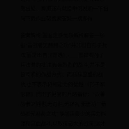
思出处、意思还有就是举例说明一下扫
码下载作业帮搜索答疑一搜即得
答案解析 查看更多优质解析解答一举
报“善战者无赫赫之功”并非出自孙子兵
法,而是出自《曹选》――曹操看孙子
兵法时的批注.轰轰烈烈的战斗,并不是
最高明的作战方式；而赫赫显盛的战
功,也不表示将领能力的优越.《孙子军
形篇》提出了更高的兵略指标：“故善
战者之胜也,无奇胜,无智名,无勇功.”“善
战者无赫赫之功”.能够用最少的兵力能
源和流血战斗,以取得最大的战果,这才