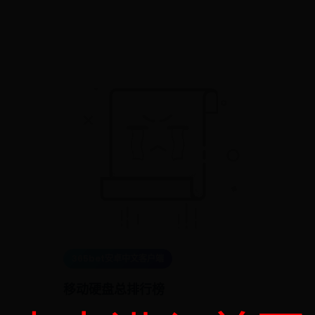
365bet安卓中文客户端
移动硬盘总排行榜