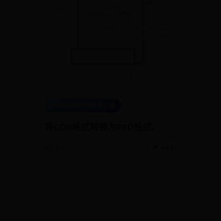
365bet安卓中文客户端
将CDR格式转换为PSD格式。
08-01
👁️ 4437