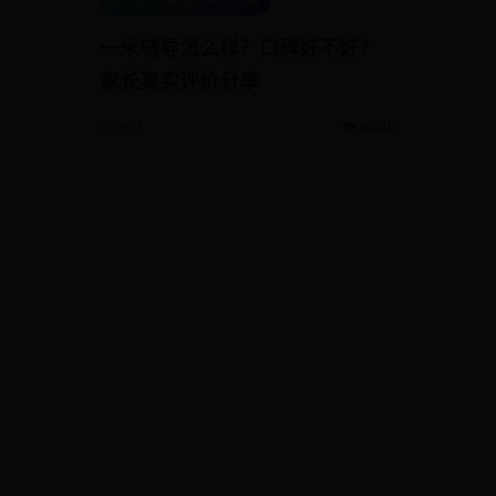
一米辅导怎么样？口碑好不好？
家长真实评价分享
09-02
👁️ 6640