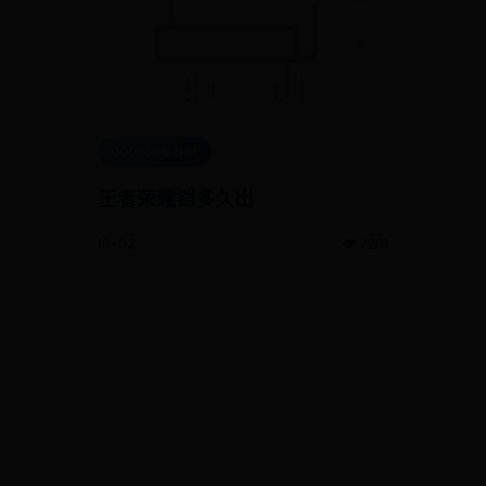
000-365 bet
王者荣耀铠多久出
10-02
👁️ 7201