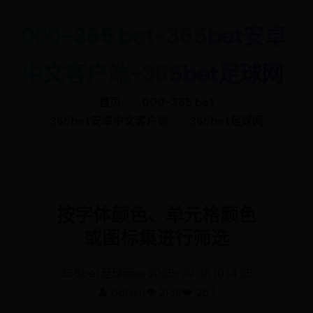
000-365 bet-365bet安卓
中文客户端-365bet足球网
首页
000-365 bet
365bet安卓中文客户端
365bet足球网
按字体颜色、单元格颜色
或图标集进行筛选
365bet足球网
📅 2025-09-18 10:14:25
👤 admin
👁️ 2139
❤️ 267