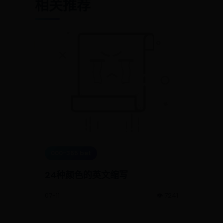
相关推荐
000-365 bet
24种颜色的英文缩写
07-11
👁️ 7241