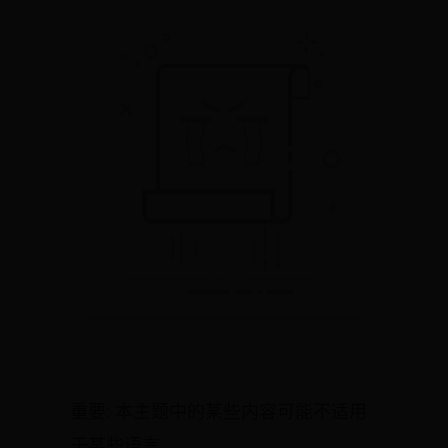
重要: 本主题中的某些内容可能不适用
于某些语言。