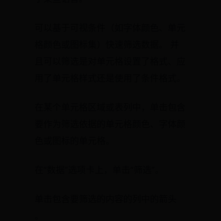
可以基于可视条件（如字体颜色、单元
格颜色或图标集）快速筛选数据。 并
且可以筛选是对单元格设置了格式、应
用了单元格样式还是使用了条件格式。
在某个单元格区域或表列中，单击包含
要作为筛选依据的单元格颜色、字体颜
色或图标的单元格。
在“数据”选项卡上，单击“筛选”。
单击包含要筛选的内容的列中的箭头
。